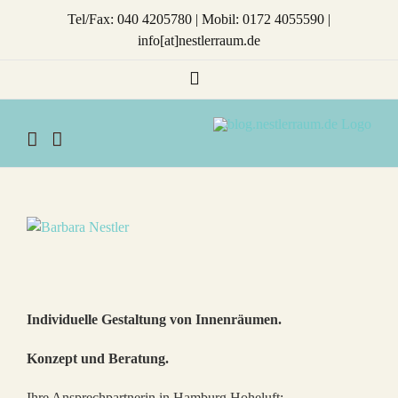
Zum
Tel/Fax: 040 4205780 | Mobil: 0172 4055590 |
Inhalt
info[at]nestlerraum.de
springen
Xing
Individuelle Gestaltung von Innenräumen.
Konzept und Beratung.
Ihre Ansprechpartnerin in Hamburg Hoheluft: